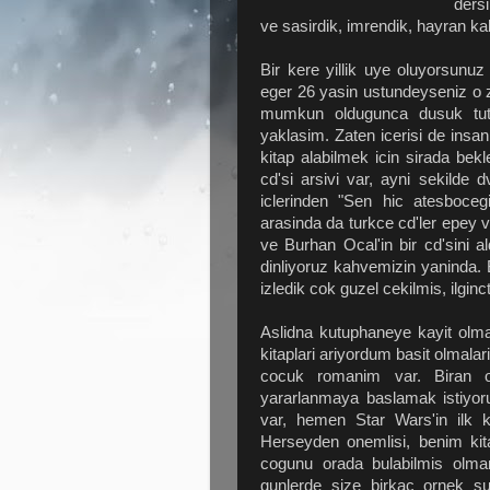
dersi
ve sasirdik, imrendik, hayran kal
Bir kere yillik uye oluyorsunuz y
eger 26 yasin ustundeyseniz o z
mumkun oldugunca dusuk tutu
yaklasim. Zaten icerisi de insan
kitap alabilmek icin sirada bek
cd'si arsivi var, ayni sekilde 
iclerinden "Sen hic atesboce
arasinda da turkce cd'ler epey va
ve Burhan Ocal'in bir cd'sini 
dinliyoruz kahvemizin yaninda. Bi
izledik cok guzel cekilmis, ilginct
Aslidna kutuphaneye kayit olma
kitaplari ariyordum basit olmala
cocuk romanim var. Biran on
yararlanmaya baslamak istiyor
var, hemen Star Wars'in ilk
Herseyden onemlisi, benim kita
cogunu orada bulabilmis olmam
gunlerde size birkac ornek su