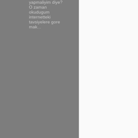
yapmaliyim diye?
O zaman
okudugum
internetteki
tavsiyelere gore
mak...