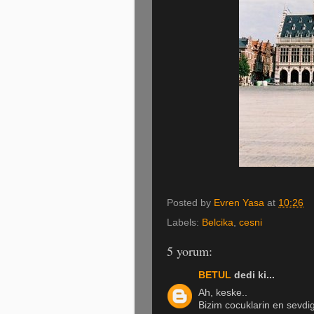
Posted by
Evren Yasa
at
10:26
Labels:
Belcika
,
cesni
5 yorum:
BETUL
dedi ki...
Ah, keske..
Bizim cocuklarin en sevdig