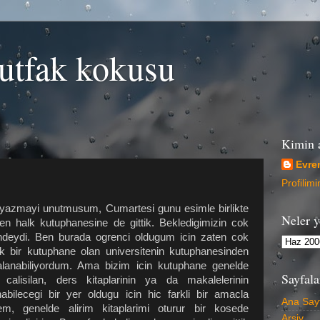
utfak kokusu
Kimin 
Evre
Profilim
yazmayi unutmusum, Cumartesi gunu esimle birlikte
Neler y
en halk kutuphanesine de gittik. Bekledigimizin cok
ndeydi. Ben burada ogrenci oldugum icin zaten cok
k bir kutuphane olan universitenin kutuphanesinden
alanabiliyordum. Ama bizim icin kutuphane genelde
Sayfala
 calisilan, ders kitaplarinin ya da makalelerinin
nabilecegi bir yer oldugu icin hic farkli bir amacla
Ana Say
em, genelde alirim kitaplarimi oturur bir kosede
Arşiv