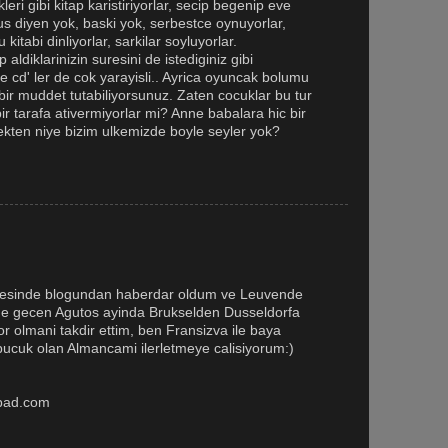
leri gibi kitap karistiriyorlar, secip begenip eve
us diyen yok, baski yok, serbestce oynuyorlar,
kitabi dinliyorlar, sarkilar soyluyorlar.
 aldiklarinizin suresini de istediginiz gibi
e cd' ler de cok yarayisli.. Ayrica oyuncak bolumu
 bir muddet tutabiliyorsunuz. Zaten cocuklar bu tur
bir tarafa ativermiyorlar mi? Anne babalara hic bir
kten niye bizim ulkemizde boyle seyler yok?
ayesinde blogundan haberdar oldum ve Leuvende
 de gecen Agutos ayinda Brukselden Dusseldorfa
r olmani takdir ettim, ben Fransizva ile baya
bucuk olan Almancami ilerletmeye calisiyorum:)
pad.com