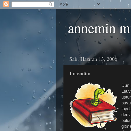
annemin m
Salı, Haziran 13, 2006
Imrendim
Dun 
Leuv
ustu
buyu
fayd
ders
bulu
gitm