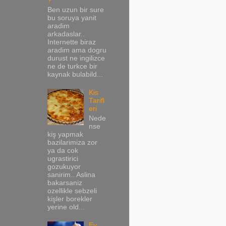
?
Ben uzun bir sure
bu soruya yanit
aradim
arkadaslar..
Internette biraz
aradim ama dogru
durust ne ingilizce
ne de turkce bir
kaynak bulabild...
Kis
Tarifl
eri
Nede
nse
kiş yapmak
bazilarimiza zor
ya da cok
ugrastirici
gozukuyor
sanirim.. Aslina
bakarsaniz
ozellikle sebzeli
kişler borekler
yerine old...
Ev