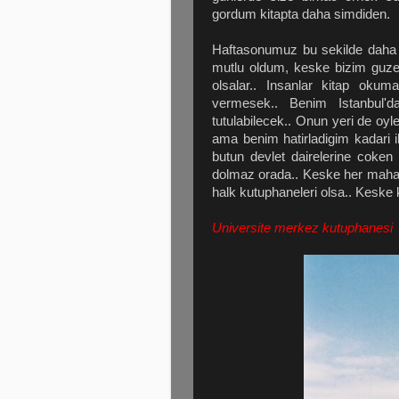
gordum kitapta daha simdiden.
Haftasonumuz bu sekilde daha b
mutlu oldum, keske bizim guzel
olsalar.. Insanlar kitap okum
vermesek.. Benim Istanbul'd
tutulabilecek.. Onun yeri de oy
ama benim hatirladigim kadari i
butun devlet dairelerine coken 
dolmaz orada.. Keske her mahal
halk kutuphaneleri olsa.. Keske 
Universite merkez kutuphanesi