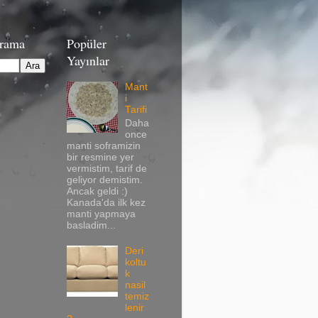
Arama
Popüler
Yayınlar
Mant
i
Tarifi
Daha
once
manti soframizin
bir resmine yer
vermistim, tarif de
geliyor demistim.
Ancak geldi :)
Kanada'da ilk kez
manti yapmaya
basladim...
Deri
koltu
k
nasil
temiz
lenir