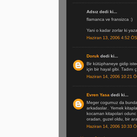
Adsız dedi ki...
flamanca ve fransizca :)
Yani o kadar zorlar ki yaz
Haziran 13, 2006 4:52 ÖS
Doruk
dedi ki...
Bir kütüphaneye gidip iste
için bir hayal gibi. Tadını 
Haziran 14, 2006 10:21 
Evren Yasa
dedi ki...
Meger cogumuz da bundan 
arkadaslar.. Yemek kitap
kocaman kitapolari odunc 
oradan, guzel oldu, bir a
Haziran 14, 2006 10:33 