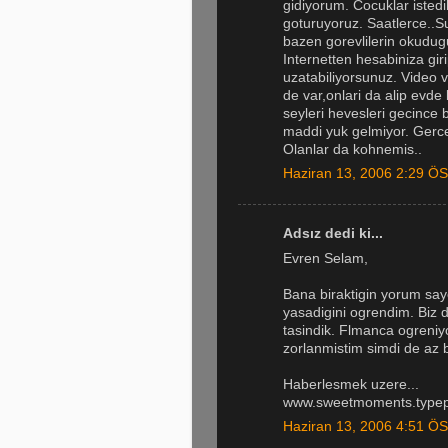
gidiyorum. Cocuklar istedik
goturuyoruz. Saatlerce..S
bazen gorevlilerin okudugu 
Internetten hesabiniza girip
uzatabiliyorsunuz. Video v
de var,onlari da alip evde
seyleri hevesleri gecince 
maddi yuk gelmiyor. Gerce
Olanlar da kohnemis..
Haziran 13, 2006 2:29 ÖS
Adsız dedi ki...
Evren Selam,
Bana biraktigin yorum s
yasadigini ogrendim. Biz
tasindik. Flmanca ogreniyo
zorlanmistim simdi de az 
Haberlesmek uzere...
www.sweetmoments.type
Haziran 13, 2006 4:51 ÖS