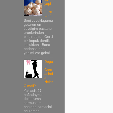
yapi
mi
beze
tarifi
Beni cocukluguma
goturen en
sevdigim pastane
urunlerinden
biridir beze.. Gerci
biz kopuk derdik
kucukken.. Bana
nedense hep
yapimi zor gelmi...
Dogu
m
Cant
asind
a
Neler
Olmali?
Yaklasik 27.
haftadayken
doktoruma
sormustum,
hastane cantasini
ne zaman