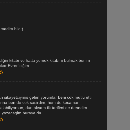
amadim bile:)
diğin kitabı ve hatta yemek kitabını bulmak benim
çıkar Evren'ciğim.
ÖÖ
sikayetciymis gelen yorumlar beni cok mutlu etti
larina ben de cok sasirdim, hem de kocaman
alabiliyorsun, dun aksam ilk tarifimi de denedim
ra yazacagim buraya da.
ÖÖ