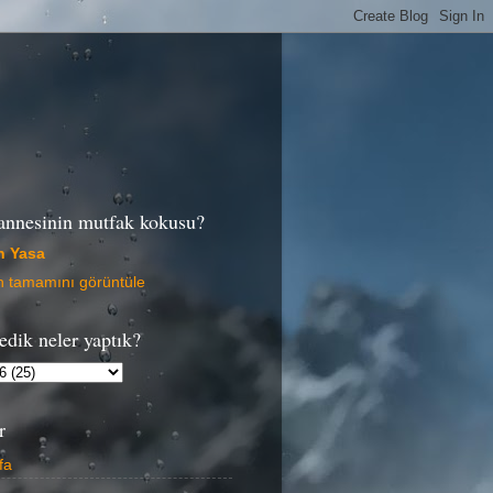
annesinin mutfak kokusu?
n Yasa
in tamamını görüntüle
edik neler yaptık?
r
fa