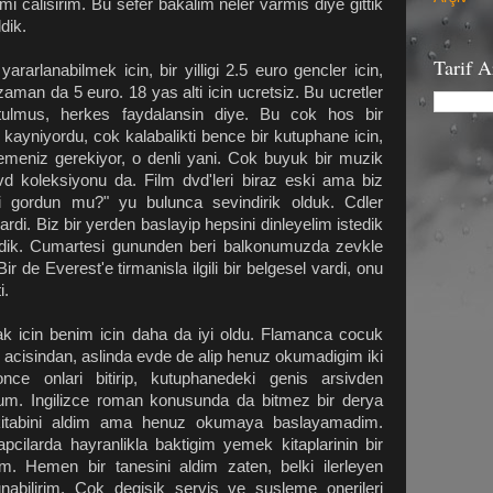
mi calisirim. Bu sefer bakalim neler varmis diye gittik
dik.
Tarif 
ararlanabilmek icin, bir yilligi 2.5 euro gencler icin,
aman da 5 euro. 18 yas alti icin ucretsiz. Bu ucretler
lmus, herkes faydalansin diye. Bu cok hos bir
 kayniyordu, cok kalabalikti bence bir kutuphane icin,
lemeniz gerekiyor, o denli yani. Cok buyuk bir muzik
dvd koleksiyonu da. Film dvd'leri biraz eski ama biz
gi gordun mu?" yu bulunca sevindirik olduk. Cdler
rdi. Biz bir yerden baslayip hepsini dinleyelim istedik
aldik. Cumartesi gununden beri balkonumuzda zevkle
r de Everest'e tirmanisla ilgili bir belgesel vardi, onu
i.
k icin benim icin daha da iyi oldu. Flamanca cocuk
ri acisindan, aslinda evde de alip henuz okumadigim iki
ce onlari bitirip, kutuphanedeki genis arsivden
um. Ingilizce roman konusunda da bitmez bir derya
 kitabini aldim ama henuz okumaya baslayamadim.
pcilarda hayranlikla baktigim yemek kitaplarinin bir
. Hemen bir tanesini aldim zaten, belki ilerleyen
nabilirim. Cok degisik servis ve susleme onerileri