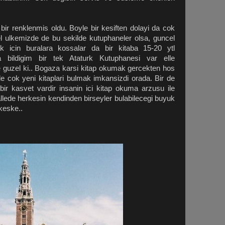
ir renklenmis oldu. Boyle bir kesiften dolayi da cok
 ulkemizde de bu sekilde kutuphaneler olsa, guncel
ak icin buralara kossalar da bir kitaba 15-20 ytl
a bildigim bir tek Ataturk Kutuphanesi var elle
le guzel ki.. Bogaza karsi kitap okumak gercekten hos
le cok yeni kitaplari bulmak imkansizdi orada. Bir de
bir kasvet vardir insanin ici kitap okuma arzusu ile
lede herkesin kendinden birseyler bulabilecegi buyuk
keske..